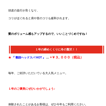
頭皮の血行が良くなり、
コリがほぐれると肩や首のコリも緩和されます。
髪のボリューム感もアップするので、いいことづくめですね！
１年の締めくくりに冬の贅沢！！
+￥３, ０００（税込）
★
『 整顔ヘッドスパ HOT 』
…
毎年、ご好評いただいている大人気メニュー。
１年のご褒美にぜひいかがでしょう♪
体験されたことがあるお客様は、ぜひ今年もご利用ください。